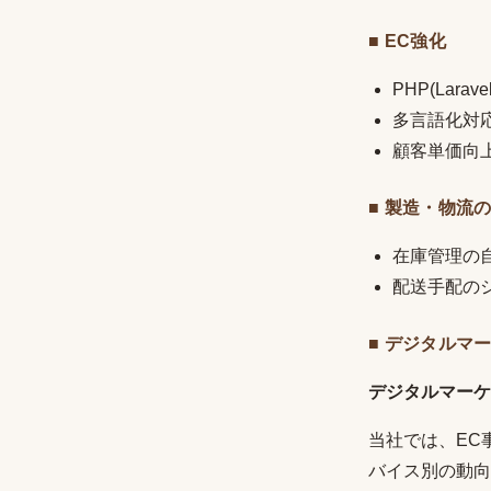
■ EC強化
PHP(Lar
多言語化対
顧客単価向
■ 製造・物流
在庫管理の
配送手配の
■ デジタルマ
デジタルマーケ
当社では、EC事
バイス別の動向