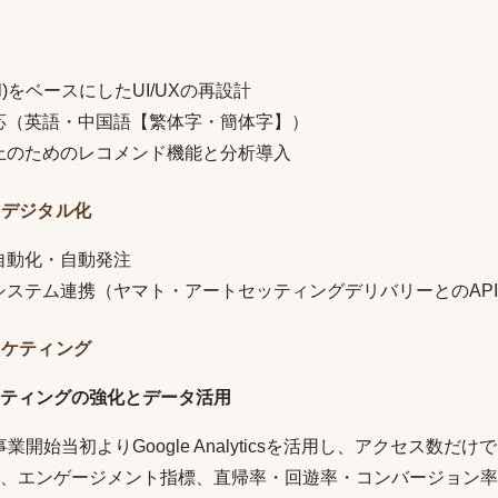
avel)をベースにしたUI/UXの再設計
応（英語・中国語【繁体字・簡体字】）
上のためのレコメンド機能と分析導入
のデジタル化
自動化・自動発注
システム連携（ヤマト・アートセッティングデリバリーとのAP
ーケティング
ティングの強化とデータ活用
業開始当初よりGoogle Analyticsを活用し、アクセス数だ
、エンゲージメント指標、直帰率・回遊率・コンバージョン率