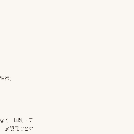
I連携）
けでなく、国別・デ
、参照元ごとの