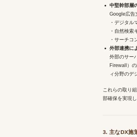
中堅幹部層
Google
・デジタル
・自然検索
・サーチコ
外部連携に
外部のサーバ
Firewa
ィ分野のデ
これらの取り組
部確保を実現し
3. 主なDX施