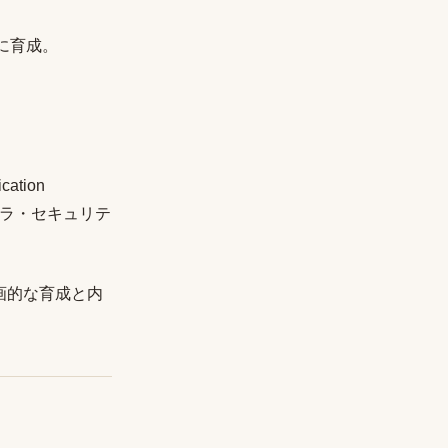
に育成。
tion
フラ・セキュリテ
画的な育成と内