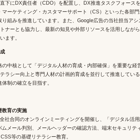
直下にDX責任者（CDO）を配置し、DX推進タスクフォース
・マーケティング・カスタマーサポート（CS）といった各部
取り組みを推進しています。また、Google広告の当社担当ア
トナーとも協力し、最新の知見や外部リソースを活用しながら
います。
成
略の中核として「デジタル人材の育成・内部確保」を重要な経
テラシー向上と専門人材の計画的育成を並行して推進している
進体制の確立を目指す。
礎教育の実施
に全社合同のオンラインミーティングを開催し、「デジタル活
パムメール判別、メールヘッダーの確認方法、端末セキュリテ
・CSS等の基礎リテラシー教育。